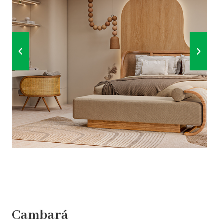
‹
›
Cambará